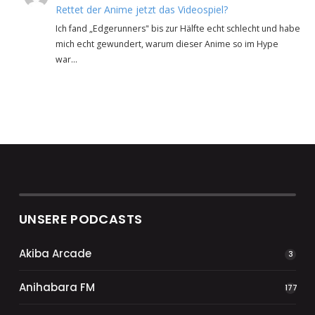
Rettet der Anime jetzt das Videospiel?
Ich fand „Edgerunners" bis zur Hälfte echt schlecht und habe
mich echt gewundert, warum dieser Anime so im Hype
war…
UNSERE PODCASTS
Akiba Arcade
3
Anihabara FM
177