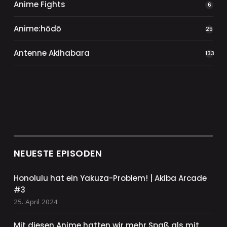
Anime Fights
6
Anime:hōdō
25
Antenne Akihabara
133
NEUESTE EPISODEN
Honolulu hat ein Yakuza-Problem! | Akiba Arcade
#3
25. April 2024
Mit diesen Anime hatten wir mehr Spaß als mit