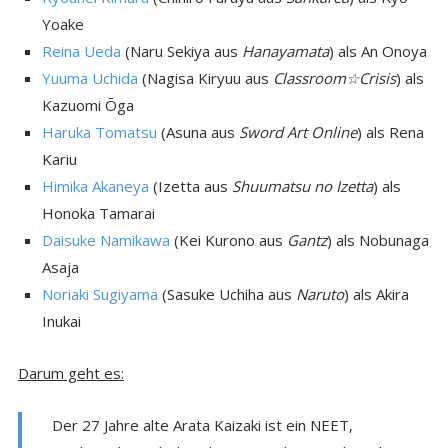
Yoake
Reina Ueda
(Naru Sekiya aus
Hanayamata
) als An Onoya
Yuuma Uchida
(Nagisa Kiryuu aus
Classroom☆Crisis
) als
Kazuomi Ōga
Haruka Tomatsu
(Asuna aus
Sword Art Online
) als Rena
Kariu
Himika Akaneya
(Izetta aus
Shuumatsu no Izetta
) als
Honoka Tamarai
Daisuke Namikawa
(Kei Kurono aus
Gantz
) als Nobunaga
Asaja
Noriaki Sugiyama
(Sasuke Uchiha aus
Naruto
) als Akira
Inukai
Darum geht es:
Der 27 Jahre alte Arata Kaizaki ist ein NEET,