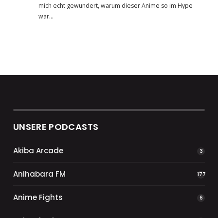
mich echt gewundert, warum dieser Anime so im Hype
war…
UNSERE PODCASTS
Akiba Arcade
3
Anihabara FM
177
Anime Fights
6