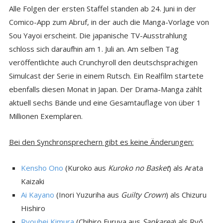
Alle Folgen der ersten Staffel standen ab 24. Juni in der
Comico-App zum Abruf, in der auch die Manga-Vorlage von
Sou Yayoi erscheint. Die japanische TV-Ausstrahlung
schloss sich daraufhin am 1. Juli an. Am selben Tag
veröffentlichte auch Crunchyroll den deutschsprachigen
Simulcast der Serie in einem Rutsch. Ein Realfilm startete
ebenfalls diesen Monat in Japan. Der Drama-Manga zählt
aktuell sechs Bände und eine Gesamtauflage von über 1
Millionen Exemplaren.
Bei den Synchronsprechern gibt es keine Änderungen:
Kensho Ono
(Kuroko aus
Kuroko no Basket
) als Arata
Kaizaki
Ai Kayano
(Inori Yuzuriha aus
Guilty Crown
) als Chizuru
Hishiro
Ryouhei Kimura
(Chihiro Furuya aus
Sankarea
) als Ryō