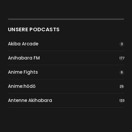
UNSERE PODCASTS
Akiba Arcade
3
Anihabara FM
177
Anime Fights
6
Anime:hōdō
25
Antenne Akihabara
133