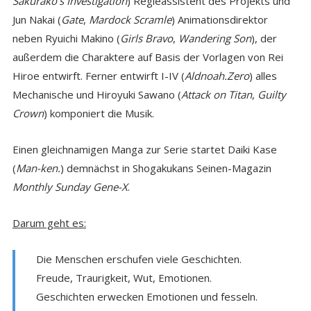
Sakurako’s Investigation
) Regieassistent des Projekts und
Jun Nakai (
Gate
,
Mardock Scramle
) Animationsdirektor
neben Ryuichi Makino (
Girls Bravo
,
Wandering Son
), der
außerdem die Charaktere auf Basis der Vorlagen von Rei
Hiroe entwirft. Ferner entwirft I-IV (
Aldnoah.Zero
) alles
Mechanische und Hiroyuki Sawano (
Attack on Titan
,
Guilty
Crown
) komponiert die Musik.
Einen gleichnamigen Manga zur Serie startet Daiki Kase
(
Man-ken.
) demnächst in Shogakukans Seinen-Magazin
Monthly Sunday Gene-X
.
Darum geht es:
Die Menschen erschufen viele Geschichten.
Freude, Traurigkeit, Wut, Emotionen.
Geschichten erwecken Emotionen und fesseln.