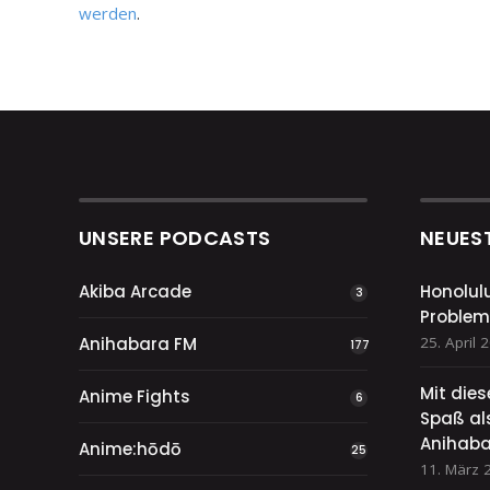
werden
.
UNSERE PODCASTS
NEUES
Akiba Arcade
Honolul
3
Problem
Anihabara FM
25. April 
177
Mit die
Anime Fights
6
Spaß als
Anihaba
Anime:hōdō
25
11. März 