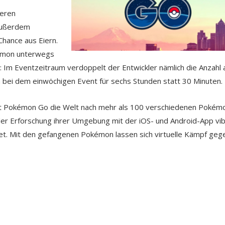
deren
Außerdem
 Chance aus Eiern.
kémon unterwegs
 Im Eventzeitraum verdoppelt der Entwickler nämlich die Anzahl 
ei dem einwöchigen Event für sechs Stunden statt 30 Minuten.
d mit Pokémon Go die Welt nach mehr als 100 verschiedenen Pokém
 der Erforschung ihrer Umgebung mit der iOS- und Android-App vib
et. Mit den gefangenen Pokémon lassen sich virtuelle Kämpf geg