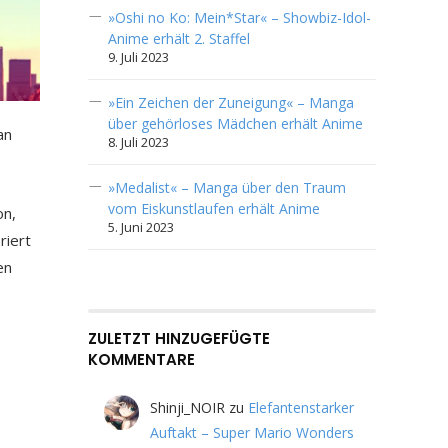
»Oshi no Ko: Mein*Star« – Showbiz-Idol-
Anime erhält 2. Staffel
9. Juli 2023
»Ein Zeichen der Zuneigung« – Manga
über gehörloses Mädchen erhält Anime
an
8. Juli 2023
»Medalist« – Manga über den Traum
vom Eiskunstlaufen erhält Anime
on,
5. Juni 2023
riert
en
ZULETZT HINZUGEFÜGTE
KOMMENTARE
Shinji_NOIR
zu
Elefantenstarker
Auftakt – Super Mario Wonders