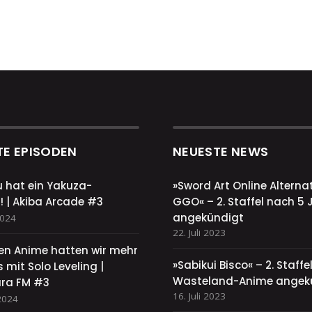
TE EPISODEN
NEUESTE NEWS
u hat ein Yakuza-
»Sword Art Online Alternat
! | Akiba Arcade #3
GGO« – 2. Staffel nach 5 
angekündigt
2024
22. Juli 2023
sen Anime hatten wir mehr
»Sabikui Bisco« – 2. Staff
 mit Solo Leveling |
Wasteland-Anime angek
ra FM #3
16. Juli 2023
2024