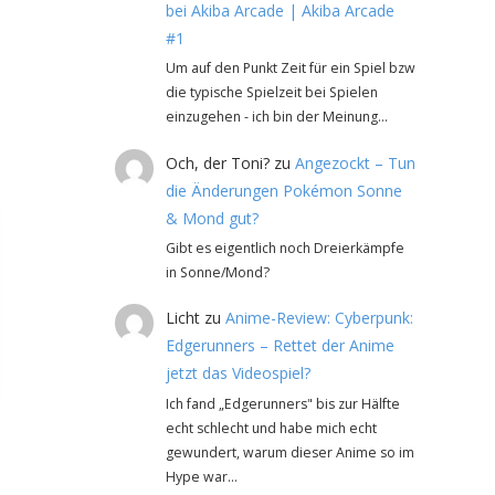
bei Akiba Arcade | Akiba Arcade
#1
Um auf den Punkt Zeit für ein Spiel bzw
die typische Spielzeit bei Spielen
einzugehen - ich bin der Meinung…
Och, der Toni?
zu
Angezockt – Tun
die Änderungen Pokémon Sonne
& Mond gut?
Gibt es eigentlich noch Dreierkämpfe
in Sonne/Mond?
Licht
zu
Anime-Review: Cyberpunk:
Edgerunners – Rettet der Anime
jetzt das Videospiel?
Ich fand „Edgerunners" bis zur Hälfte
echt schlecht und habe mich echt
gewundert, warum dieser Anime so im
Hype war…