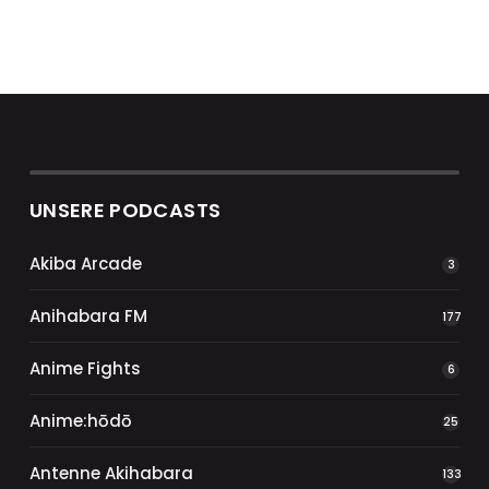
UNSERE PODCASTS
Akiba Arcade
3
Anihabara FM
177
Anime Fights
6
Anime:hōdō
25
Antenne Akihabara
133