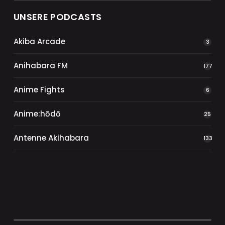
UNSERE PODCASTS
Akiba Arcade
3
Anihabara FM
177
Anime Fights
6
Anime:hōdō
25
Antenne Akihabara
133