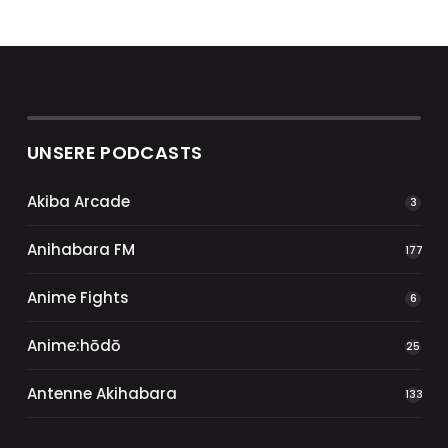
UNSERE PODCASTS
Akiba Arcade
3
Anihabara FM
177
Anime Fights
6
Anime:hōdō
25
Antenne Akihabara
133