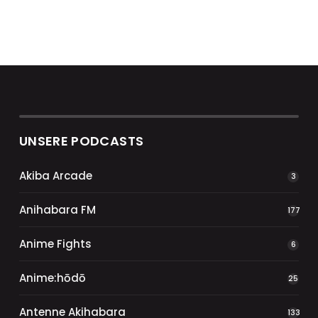
UNSERE PODCASTS
Akiba Arcade
3
Anihabara FM
177
Anime Fights
6
Anime:hōdō
25
Antenne Akihabara
133