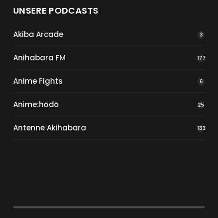
UNSERE PODCASTS
Akiba Arcade
3
Anihabara FM
177
Anime Fights
6
Anime:hōdō
25
Antenne Akihabara
133