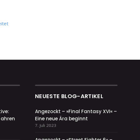
itet
NEUESTE BLOG-ARTIKEL
ive:
Angezockt – »Final Fantasy XVI« –
Jahren
Eine neue Ära beginnt
7. Juli 2023
Angezockt – »Street Fighter 6« –