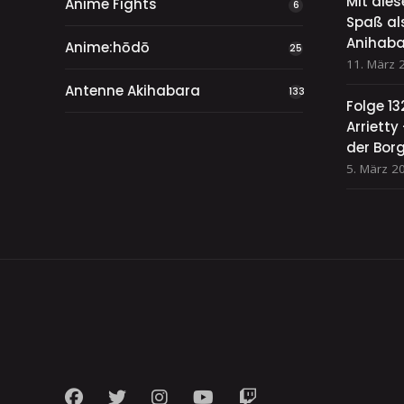
Mit die
Anime Fights
6
Spaß als
Anihaba
Anime:hōdō
25
11. März 
Antenne Akihabara
133
Folge 13
Arriett
der Bor
5. März 2