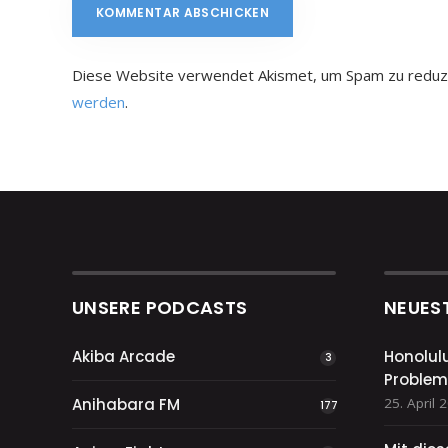
Diese Website verwendet Akismet, um Spam zu reduz
werden
.
UNSERE PODCASTS
NEUES
Akiba Arcade
Honolul
3
Problem
Anihabara FM
25. April 
177