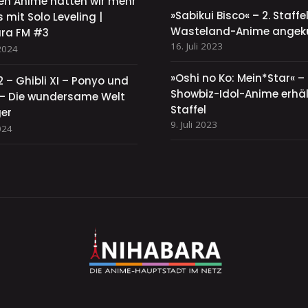
sen Anime hatten wir mehr
»Sabikui Bisco« – 2. Staff
 mit Solo Leveling |
Wasteland-Anime angek
ra FM #3
16. Juli 2023
2024
»Oshi no Ko: Mein*Star« –
2 – Ghibli XI – Ponyo und
Showbiz-Idol-Anime erhält
y – Die wundersame Welt
Staffel
ger
9. Juli 2023
024