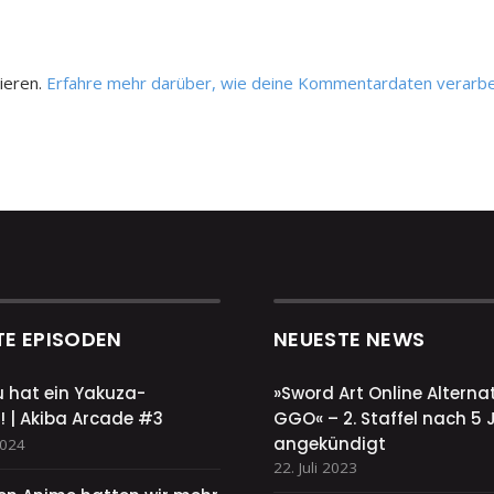
ieren.
Erfahre mehr darüber, wie deine Kommentardaten verarbe
TE EPISODEN
NEUESTE NEWS
u hat ein Yakuza-
»Sword Art Online Alternat
! | Akiba Arcade #3
GGO« – 2. Staffel nach 5 
angekündigt
2024
22. Juli 2023