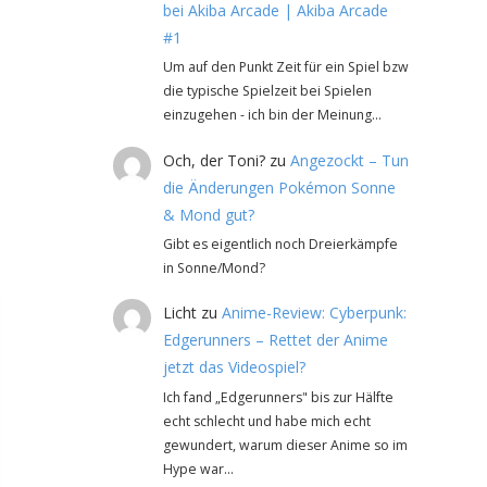
bei Akiba Arcade | Akiba Arcade
#1
Um auf den Punkt Zeit für ein Spiel bzw
die typische Spielzeit bei Spielen
einzugehen - ich bin der Meinung…
Och, der Toni?
zu
Angezockt – Tun
die Änderungen Pokémon Sonne
& Mond gut?
Gibt es eigentlich noch Dreierkämpfe
in Sonne/Mond?
Licht
zu
Anime-Review: Cyberpunk:
Edgerunners – Rettet der Anime
jetzt das Videospiel?
Ich fand „Edgerunners" bis zur Hälfte
echt schlecht und habe mich echt
gewundert, warum dieser Anime so im
Hype war…