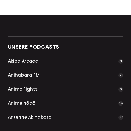
UNSERE PODCASTS
Akiba Arcade
3
Anihabara FM
177
Anime Fights
6
Anime:hōdō
25
Antenne Akihabara
133