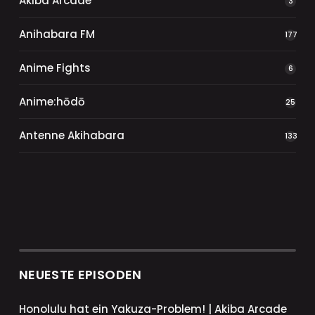
Akiba Arcade
3
Anihabara FM
177
Anime Fights
6
Anime:hōdō
25
Antenne Akihabara
133
NEUESTE EPISODEN
Honolulu hat ein Yakuza-Problem! | Akiba Arcade