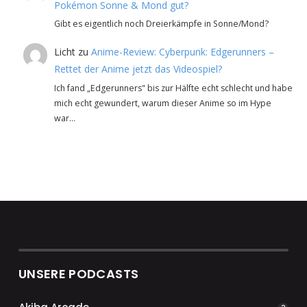
Pokémon Sonne & Mond gut?
Gibt es eigentlich noch Dreierkämpfe in Sonne/Mond?
Licht
zu
Anime-Review: Cyberpunk: Edgerunners –
Rettet der Anime jetzt das Videospiel?
Ich fand „Edgerunners" bis zur Hälfte echt schlecht und habe
mich echt gewundert, warum dieser Anime so im Hype
war…
UNSERE PODCASTS