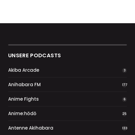
UNSERE PODCASTS
Akiba Arcade
3
Anihabara FM
177
Anime Fights
6
Anime:hōdō
25
Antenne Akihabara
133