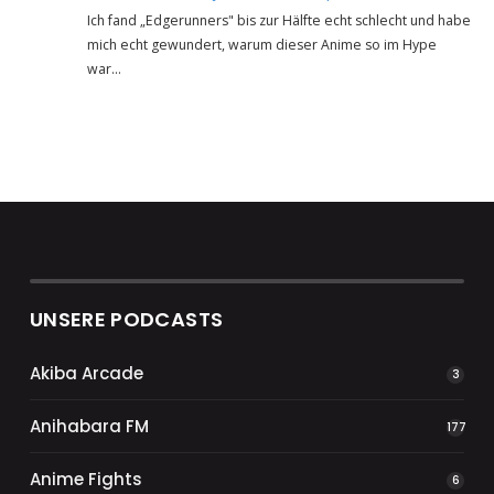
Ich fand „Edgerunners" bis zur Hälfte echt schlecht und habe
mich echt gewundert, warum dieser Anime so im Hype
war…
UNSERE PODCASTS
Akiba Arcade
3
Anihabara FM
177
Anime Fights
6