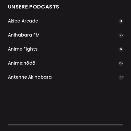
UNSERE PODCASTS
Akiba Arcade
3
Anihabara FM
177
Anime Fights
6
Anime:hōdō
25
Antenne Akihabara
133