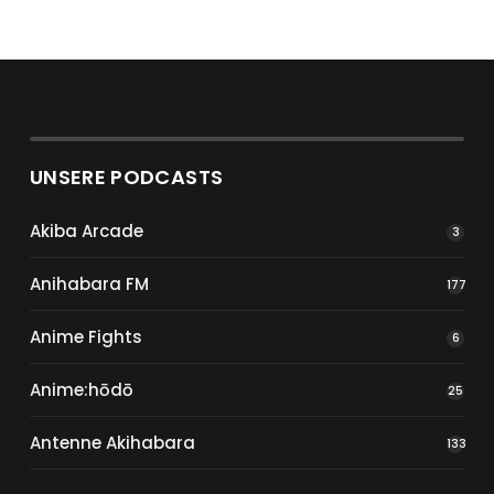
UNSERE PODCASTS
Akiba Arcade
3
Anihabara FM
177
Anime Fights
6
Anime:hōdō
25
Antenne Akihabara
133