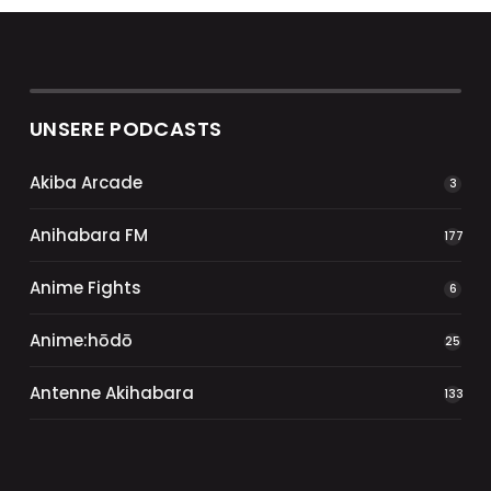
UNSERE PODCASTS
Akiba Arcade
3
Anihabara FM
177
Anime Fights
6
Anime:hōdō
25
Antenne Akihabara
133