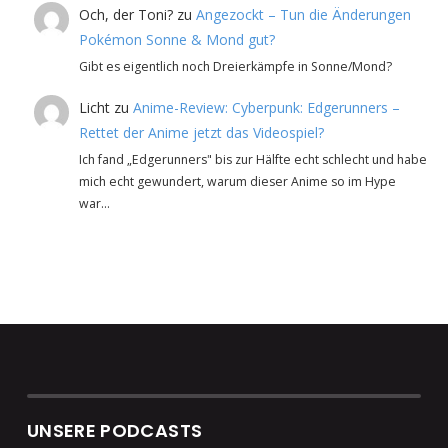
Och, der Toni?
zu
Angezockt – Tun die Änderungen
Pokémon Sonne & Mond gut?
Gibt es eigentlich noch Dreierkämpfe in Sonne/Mond?
Licht
zu
Anime-Review: Cyberpunk: Edgerunners –
Rettet der Anime jetzt das Videospiel?
Ich fand „Edgerunners" bis zur Hälfte echt schlecht und habe
mich echt gewundert, warum dieser Anime so im Hype
war…
UNSERE PODCASTS