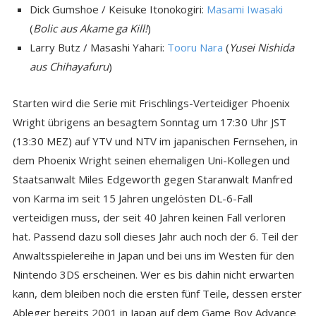
Dick Gumshoe / Keisuke Itonokogiri:
Masami Iwasaki
(
Bolic aus Akame ga Kill!
)
Larry Butz / Masashi Yahari:
Tooru Nara
(
Yusei Nishida
aus Chihayafuru
)
Starten wird die Serie mit Frischlings-Verteidiger Phoenix
Wright übrigens an besagtem Sonntag um 17:30 Uhr JST
(13:30 MEZ) auf YTV und NTV im japanischen Fernsehen, in
dem Phoenix Wright seinen ehemaligen Uni-Kollegen und
Staatsanwalt Miles Edgeworth gegen Staranwalt Manfred
von Karma im seit 15 Jahren ungelösten DL-6-Fall
verteidigen muss, der seit 40 Jahren keinen Fall verloren
hat. Passend dazu soll dieses Jahr auch noch der 6. Teil der
Anwaltsspielereihe in Japan und bei uns im Westen für den
Nintendo 3DS erscheinen. Wer es bis dahin nicht erwarten
kann, dem bleiben noch die ersten fünf Teile, dessen erster
Ableger bereits 2001 in Japan auf dem Game Boy Advance