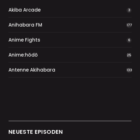
Akiba Arcade
3
Anihabara FM
177
Anime Fights
6
Anime:hōdō
25
Antenne Akihabara
133
NEUESTE EPISODEN