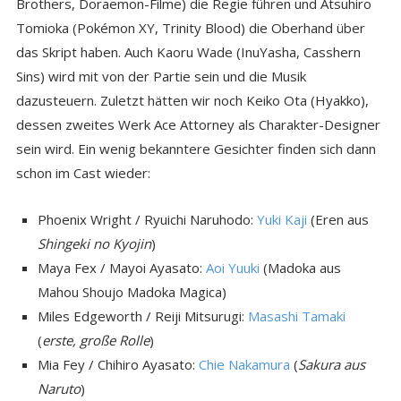
Brothers, Doraemon-Filme) die Regie führen und Atsuhiro
Tomioka (Pokémon XY, Trinity Blood) die Oberhand über
das Skript haben. Auch Kaoru Wade (InuYasha, Casshern
Sins) wird mit von der Partie sein und die Musik
dazusteuern. Zuletzt hätten wir noch Keiko Ota (Hyakko),
dessen zweites Werk Ace Attorney als Charakter-Designer
sein wird. Ein wenig bekanntere Gesichter finden sich dann
schon im Cast wieder:
Phoenix Wright / Ryuichi Naruhodo:
Yuki Kaji
(Eren aus
Shingeki no Kyojin
)
Maya Fex / Mayoi Ayasato:
Aoi Yuuki
(Madoka aus
Mahou Shoujo Madoka Magica)
Miles Edgeworth / Reiji Mitsurugi:
Masashi Tamaki
(
erste, große Rolle
)
Mia Fey / Chihiro Ayasato:
Chie Nakamura
(
Sakura aus
Naruto
)