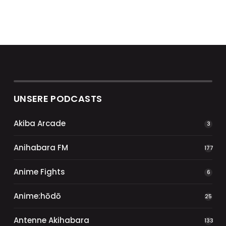
UNSERE PODCASTS
Akiba Arcade
3
Anihabara FM
177
Anime Fights
6
Anime:hōdō
25
Antenne Akihabara
133