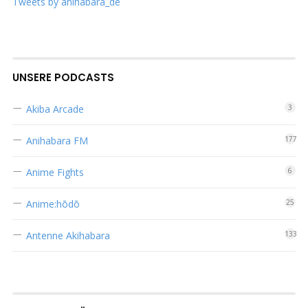
Tweets by anihabara_de
UNSERE PODCASTS
Akiba Arcade
3
Anihabara FM
177
Anime Fights
6
Anime:hōdō
25
Antenne Akihabara
133