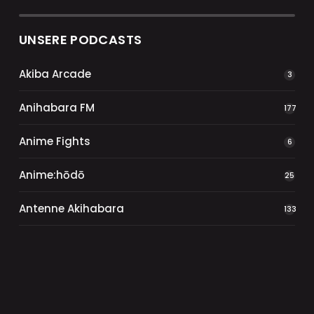
UNSERE PODCASTS
Akiba Arcade
3
Anihabara FM
177
Anime Fights
6
Anime:hōdō
25
Antenne Akihabara
133