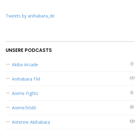
Tweets by anihabara_de
UNSERE PODCASTS
Akiba Arcade
3
Anihabara FM
177
Anime Fights
6
Anime:hōdō
25
Antenne Akihabara
133