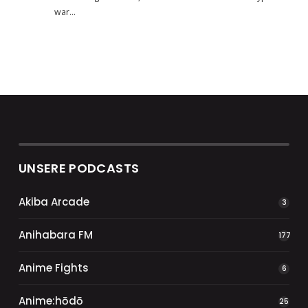
war…
UNSERE PODCASTS
Akiba Arcade
3
Anihabara FM
177
Anime Fights
6
Anime:hōdō
25