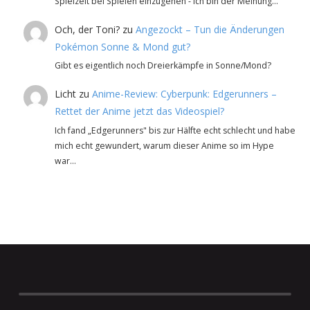
Spielzeit bei Spielen einzugehen - ich bin der Meinung…
Och, der Toni?
zu
Angezockt – Tun die Änderungen
Pokémon Sonne & Mond gut?
Gibt es eigentlich noch Dreierkämpfe in Sonne/Mond?
Licht
zu
Anime-Review: Cyberpunk: Edgerunners –
Rettet der Anime jetzt das Videospiel?
Ich fand „Edgerunners" bis zur Hälfte echt schlecht und habe
mich echt gewundert, warum dieser Anime so im Hype
war…