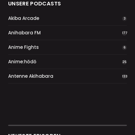
UNSERE PODCASTS
Akiba Arcade
3
Anihabara FM
177
Anime Fights
6
Anime:hōdō
25
Antenne Akihabara
133