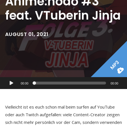
Anime:hōdō #3
feat. VTuberin Jinja
AUGUST 01, 2021
MP3
Audio-
00:00
00:00
Player
Vielleicht ist es euch schon mal beim surfen auf YouTube
oder auch Twitch aufgefallen: viele Content-Creator zeigen
sich nicht mehr persönlich vor der Cam, sondern verwenden