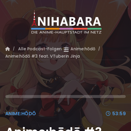
Alle Podcast-Folgen
Anime:hōdō
Anime:hōdō #3 feat. VTuberin Jinja
ANIME:HŌDŌ
53:59