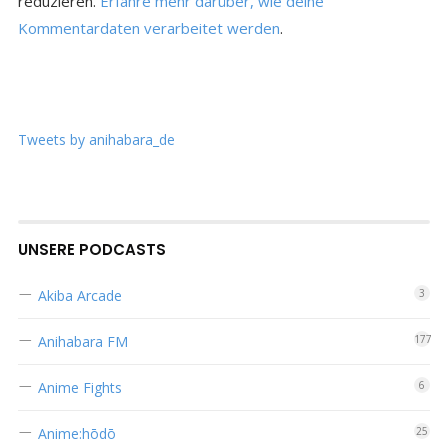
reduzieren.
Erfahre mehr darüber, wie deine
Kommentardaten verarbeitet werden
.
Tweets by anihabara_de
UNSERE PODCASTS
Akiba Arcade
3
Anihabara FM
177
Anime Fights
6
Anime:hōdō
25