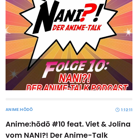
ANIME:HŌDŌ
1:12:11
Anime:hōdō #10 feat. Viet & Jolina
vom NANI?! Der Anime-Talk