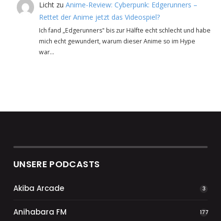
Licht
zu
Anime-Review: Cyberpunk: Edgerunners –
Rettet der Anime jetzt das Videospiel?
Ich fand „Edgerunners" bis zur Hälfte echt schlecht und habe
mich echt gewundert, warum dieser Anime so im Hype
war…
UNSERE PODCASTS
Akiba Arcade
3
Anihabara FM
177