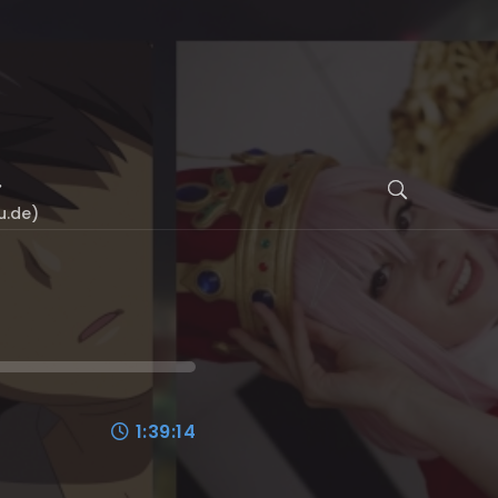
u.de)
1:39:14