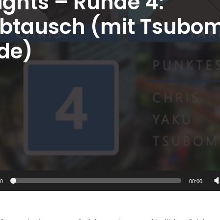
ights – Runde 4:
btausch (mit Tsubom
de)
00
00:00