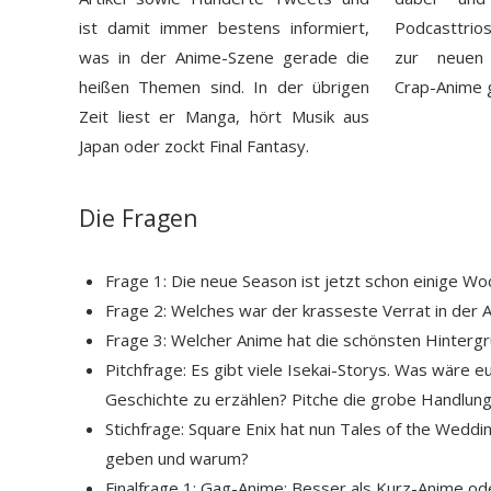
ist damit immer bestens informiert,
Podcasttrios
was in der Anime-Szene gerade die
zur neuen
heißen Themen sind. In der übrigen
Crap-Anime g
Zeit liest er Manga, hört Musik aus
Japan oder zockt Final Fantasy.
Die Fragen
Frage 1: Die neue Season ist jetzt schon einige Wo
Frage 2: Welches war der krasseste Verrat in der
Frage 3: Welcher Anime hat die schönsten Hinterg
Pitchfrage: Es gibt viele Isekai-Storys. Was wäre 
Geschichte zu erzählen? Pitche die grobe Handlung
Stichfrage: Square Enix hat nun Tales of the Wedd
geben und warum?
Finalfrage 1: Gag-Anime: Besser als Kurz-Anime od