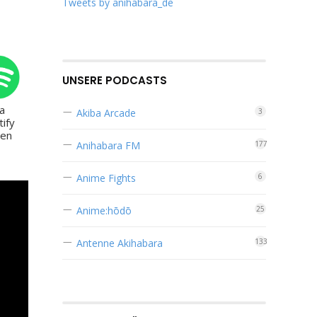
Tweets by anihabara_de
die
Lautstärke
zu
regeln.
UNSERE PODCASTS
ia
Akiba Arcade
3
tify
ren
Anihabara FM
177
Anime Fights
6
Anime:hōdō
25
Antenne Akihabara
133