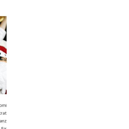
omi
trat
anz
 für