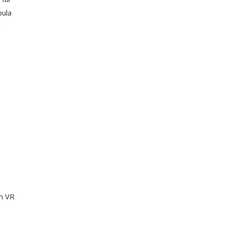
ula
.
in VR