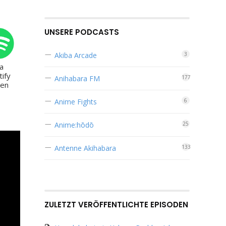
zu
regeln.
UNSERE PODCASTS
Akiba Arcade
3
ia
tify
Anihabara FM
177
ren
Anime Fights
6
Anime:hōdō
25
Antenne Akihabara
133
ZULETZT VERÖFFENTLICHTE EPISODEN