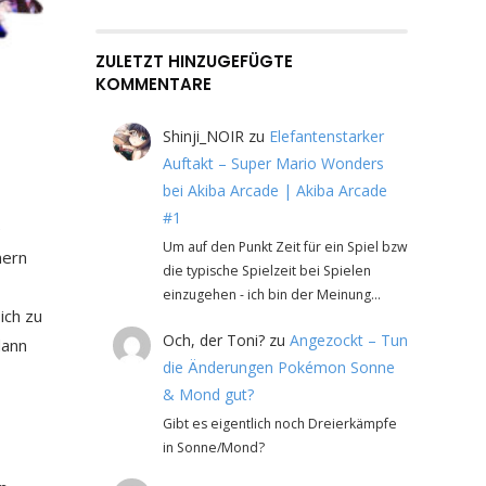
ZULETZT HINZUGEFÜGTE
KOMMENTARE
Shinji_NOIR
zu
Elefantenstarker
Auftakt – Super Mario Wonders
bei Akiba Arcade | Akiba Arcade
#1
e
Um auf den Punkt Zeit für ein Spiel bzw
nern
die typische Spielzeit bei Spielen
einzugehen - ich bin der Meinung…
ich zu
Och, der Toni?
zu
Angezockt – Tun
dann
die Änderungen Pokémon Sonne
& Mond gut?
Gibt es eigentlich noch Dreierkämpfe
in Sonne/Mond?