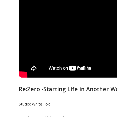
Re:Zero -Starting Life in Another W
Studio:
White Fox