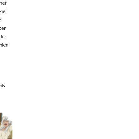
cher
Ziel
e
ten
für
hlen
eiß