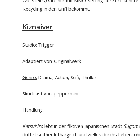
Wie Steins;Gate nur mit MMO-Setting: Re:Zero könnte
Recycling in den Griff bekommt.
Kiznaiver
Studio:
Trigger
Adaptiert von:
Originalwerk
Genre:
Drama, Action, Scifi, Thriller
Simulcast von:
peppermint
Handlung:
Katsuhiro
lebt in der fiktiven japanischen Stadt
Sugomor
driftet seither lethargisch und ziellos durchs Leben, 