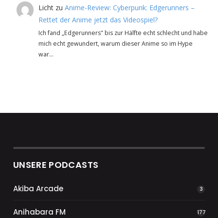
Licht
zu
Anime-Review: Cyberpunk: Edgerunners –
Rettet der Anime jetzt das Videospiel?
Ich fand „Edgerunners" bis zur Hälfte echt schlecht und habe
mich echt gewundert, warum dieser Anime so im Hype
war…
UNSERE PODCASTS
Akiba Arcade
3
Anihabara FM
177