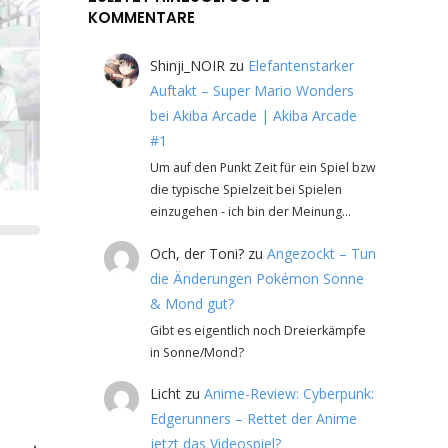
KOMMENTARE
Shinji_NOIR
zu
Elefantenstarker
Auftakt – Super Mario Wonders
bei Akiba Arcade | Akiba Arcade
#1
Um auf den Punkt Zeit für ein Spiel bzw
die typische Spielzeit bei Spielen
einzugehen - ich bin der Meinung…
Och, der Toni?
zu
Angezockt – Tun
die Änderungen Pokémon Sonne
& Mond gut?
Gibt es eigentlich noch Dreierkämpfe
in Sonne/Mond?
Licht
zu
Anime-Review: Cyberpunk:
Edgerunners – Rettet der Anime
jetzt das Videospiel?