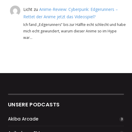
Licht
zu
Anime-Review: Cyberpunk: Edgerunners –
Rettet der Anime jetzt das Videospiel?
Ich fand „Edgerunners" bis zur Hälfte echt schlecht und habe
mich echt gewundert, warum dieser Anime so im Hype
war…
UNSERE PODCASTS
Akiba Arcade
3