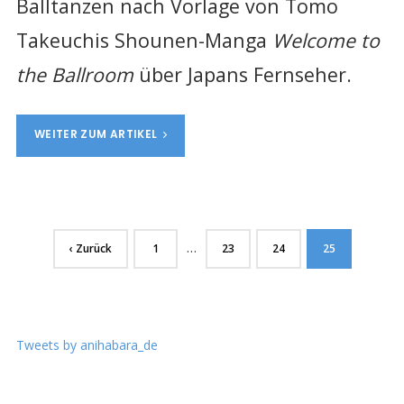
Balltanzen
nach Vorlage von Tomo
Takeuchis Shounen-Manga
Welcome to
the Ballroom
über Japans Fernseher.
WEITER ZUM ARTIKEL
…
‹ Zurück
1
23
24
25
Tweets by anihabara_de