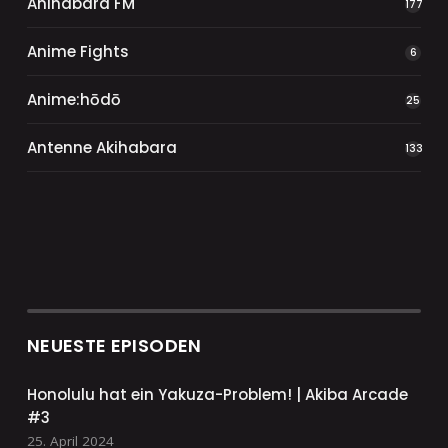
Anihabara FM
177
Anime Fights
6
Anime:hōdō
25
Antenne Akihabara
133
NEUESTE EPISODEN
Honolulu hat ein Yakuza-Problem! | Akiba Arcade
#3
25. April 2024