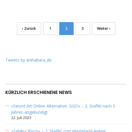
‹ Zurück
1
2
3
Weiter ›
Tweets by anihabara_de
KÜRZLICH ERSCHIENENE NEWS
»Sword Art Online Alternative: GGO« – 2. Staffel nach 5
Jahren angekündigt
22. Juli 2023
»Sabikui Bisco« – 2. Staffel zum Wasteland-Anime