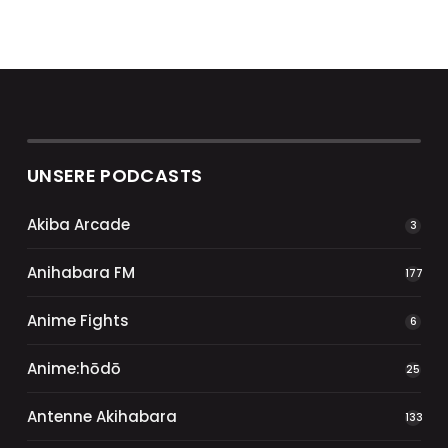
UNSERE PODCASTS
Akiba Arcade
3
Anihabara FM
177
Anime Fights
6
Anime:hōdō
25
Antenne Akihabara
133