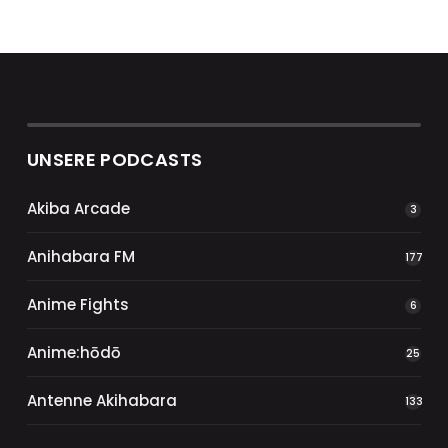
UNSERE PODCASTS
Akiba Arcade
3
Anihabara FM
177
Anime Fights
6
Anime:hōdō
25
Antenne Akihabara
133