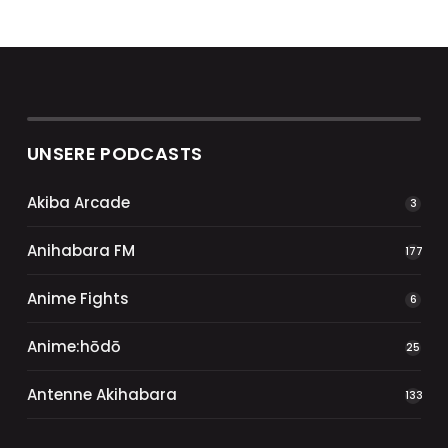
UNSERE PODCASTS
Akiba Arcade
3
Anihabara FM
177
Anime Fights
6
Anime:hōdō
25
Antenne Akihabara
133