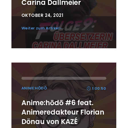
Carina Dallmeier
OKTOBER 24, 2021
Weiter zum Artikel ›
ANIME:HŌDŌ
1:00:50
Anime:hōdō #6 feat.
Animeredakteur Florian
Dönau von KAZÉ