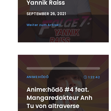
Yannik Raiss
SEPTEMBER 26, 2021
Weiter zum Artikel ›
ANIME:HŌDŌ
1:22:42
Anime:hōdō #4 feat.
Mangaredakteur Anh
Tu von altraverse