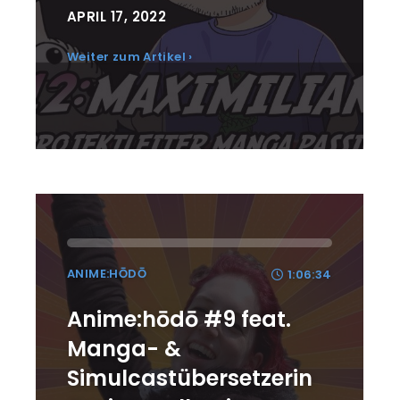
APRIL 17, 2022
Weiter zum Artikel ›
ANIME:HŌDŌ
1:06:34
Anime:hōdō #9 feat.
Manga- &
Simulcastübersetzerin