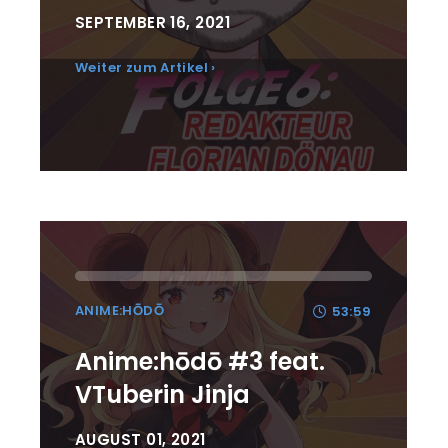
SEPTEMBER 16, 2021
Weiter zum Artikel ›
ANIME:HŌDŌ
53:59
Anime:hōdō #3 feat.
VTuberin Jinja
AUGUST 01, 2021