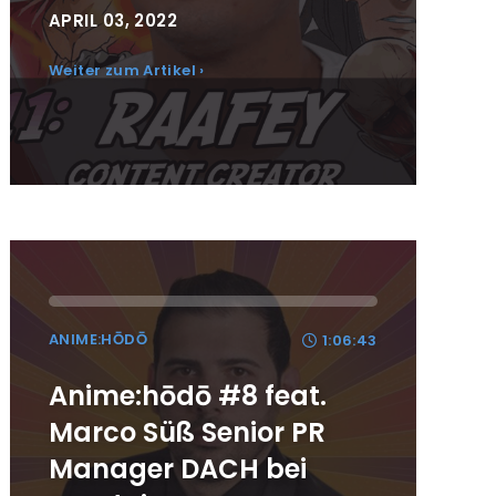
APRIL 03, 2022
Weiter zum Artikel ›
ANIME:HŌDŌ
1:06:43
Anime:hōdō #8 feat.
Marco Süß Senior PR
Manager DACH bei