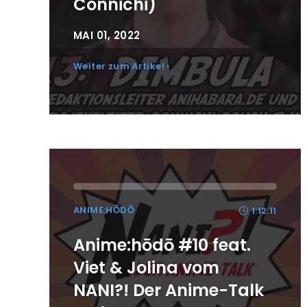
Connichi)
MAI 01, 2022
Weiter zum Artikel ›
ANIME:HŌDŌ
1:12:11
Anime:hōdō #10 feat.
Viet & Jolina vom
NANI?! Der Anime-Talk