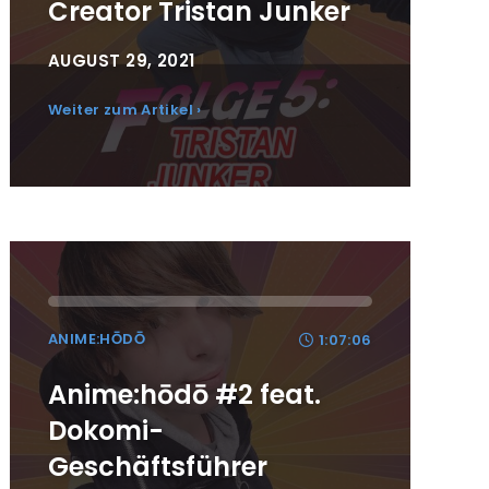
Creator Tristan Junker
AUGUST 29, 2021
Weiter zum Artikel ›
ANIME:HŌDŌ
1:07:06
Anime:hōdō #2 feat.
Dokomi-
Geschäftsführer