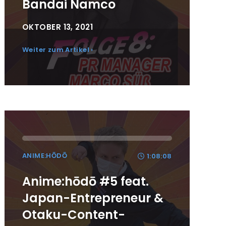
Bandai Namco
OKTOBER 13, 2021
Weiter zum Artikel ›
ANIME:HŌDŌ
1:08:08
Anime:hōdō #5 feat.
Japan-Entrepreneur &
Otaku-Content-