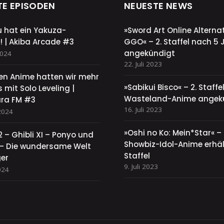
TE EPISODEN
NEUESTE NEWS
u hat ein Yakuza-
»Sword Art Online Alternat
! | Akiba Arcade #3
GGO« – 2. Staffel nach 5 
angekündigt
2024
22. Juli 2023
sen Anime hatten wir mehr
»Sabikui Bisco« – 2. Staff
 mit Solo Leveling |
Wasteland-Anime angek
ra FM #3
16. Juli 2023
2024
»Oshi no Ko: Mein*Star« –
2 – Ghibli XI – Ponyo und
Showbiz-Idol-Anime erhält
y – Die wundersame Welt
Staffel
ger
9. Juli 2023
024