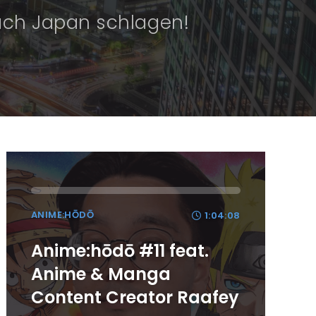
nach Japan schlagen!
ANIME:HŌDŌ
1:04:08
Anime:hōdō #11 feat.
Anime & Manga
Content Creator Raafey