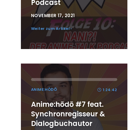
Podcast
NOVEMBER 17, 2021
Weiter zum Artikel ›
ANIME:HŌDŌ
1:24:42
Anime:hōdō #7 feat.
Synchronregisseur &
Dialogbuchautor