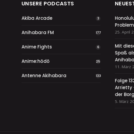
UNSERE PODCASTS
NEUES
Akiba Arcade
Honolul
3
Problem
Anihabara FM
25. April 
177
Mit die
Anime Fights
6
Spaß als
Anihaba
Anime:hōdō
25
11. März 
Antenne Akihabara
133
Folge 13
Arriett
der Bor
5. März 2