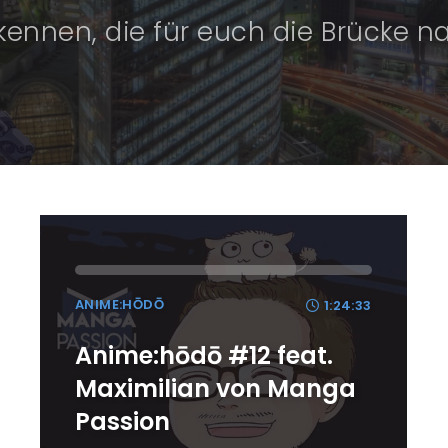
kennen, die für euch die Brücke 
ANIME:HŌDŌ
1:24:33
Anime:hōdō #12 feat.
Maximilian von Manga
Passion