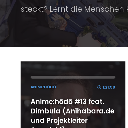
steckt? Lernt die Menschen 
ANIME:HŌDŌ
1:21:58
Anime:hōdō #13 feat.
Dimbula (Anihabara.de
und Projektleiter